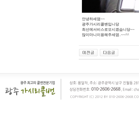
안녕하세염~~
광주가시리콜밴입니당
최선에서비스로모시겠습니당~~
많이마니이용해주세염..~~^^