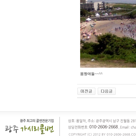
몸짱애들~~^^